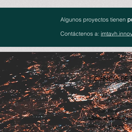
Algunos proyectos tienen
p
Contáctenos a:
imtavh.inno
CIENCIA DE 
El uso de información
dinámicas de procesos
crónicas. Proyectos e
Clima, el Centro Lat
estos procesos en cont