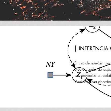
INFERENCIA
El uso de nuevas meto
efecto causal de expo
Los proyectos en cola
técnicas para aborda