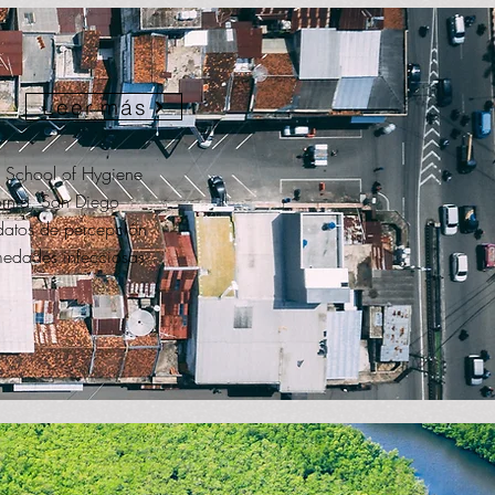
Leer más
 School of Hygiene
ornia, San Diego
 datos de percepción
medades infecciosas