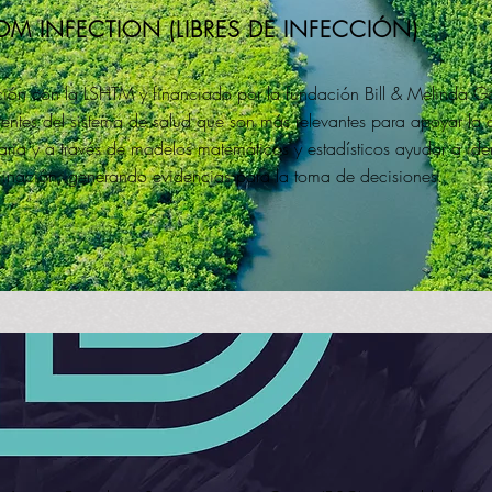
M INFECTION (LIBRES DE INFECCIÓN)
ción con la LSHTM y financiado por la fundación Bill & Melinda G
nentes del sistema de salud que son más relevantes para apoyar la 
aria y a través de modelos matemáticos y estadísticos ayudar a ide
iminación, generando evidencias para la toma de decisiones.