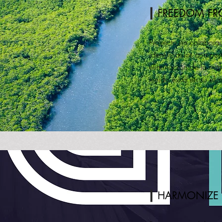
FREEDOM FRO
Proyecto en colabora
identificar los compo
eliminación de la mal
tenido éxito en su el
HARMONIZE