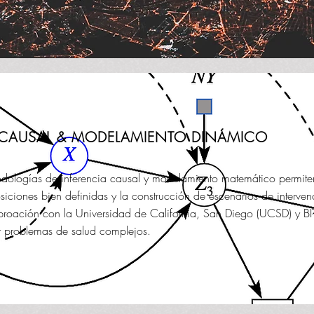
 CAUSAL & MODELAMIENTO DINÁMICO
dologías de inferencia causal y modelamiento matemático permiten
siciones bien definidas y la construcción de escenarios de interven
broación con la Universidad de California, San Diego (UCSD) y BI
r problemas de salud complejos.