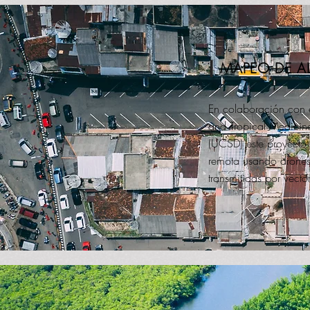
MAPEO DE A
En colaboración con 
and Tropical Medicine
(UCSD) este proyecto 
remota usando drones 
transmitidas por vecto