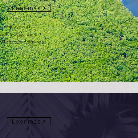
Leer más
ates que busca
confirmación de la
ntificar qué áreas han
Leer más