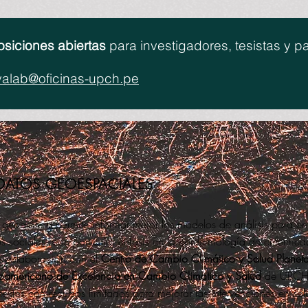
osiciones abiertas
para investigadores, tesistas y p
valab@oficinas-upch.pe
DATOS GEOESPACIALES
 geográfica permite informar mejor los modelos de análisis para ent
 sociales, con particular énfasis en la epidemiología de enfermed
n colaboración con el
Centro de Cambio Climático y Salud Planeta
inoamericano de Excelencia en Cambio Climatico y Salud
de UPCH p
extos con recursos limitados para mejorar las intervenciones en sal