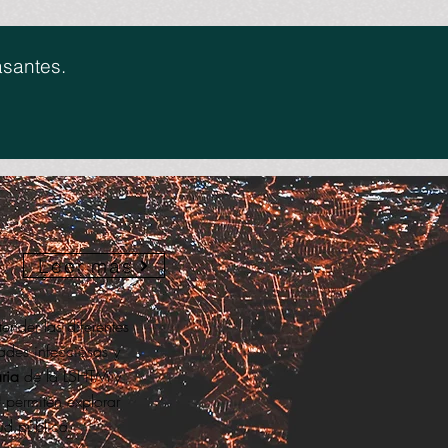
asantes.
Leer más
ender las diferentes
ades infecciosas y
ria
de la LSHTM y
ermiten explorar
ud pública.