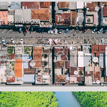
LTA RESOLUCIÓN CON DRONES & AI
el Centro Wadsworth del departamento de Salud de NY, la London
 (LSHTM) y el Instituto de Salud Global de la Universidad de Calif
desarrolla de forma pionera métodos de recolección y análisis de
y Machine Learning (ML) para poder aplicarse al control de enfer
res en gradientes urbano-rurales.