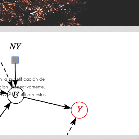
 la cuantificación del
ción, respectivamente.
TMAP-UP utilizan estas