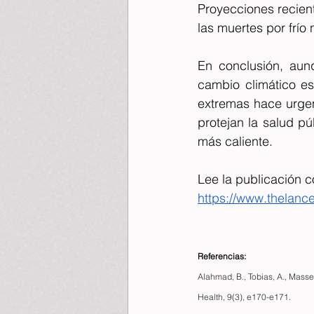
Proyecciones recien
las muertes por frío
En conclusión, aunq
cambio climático es
extremas hace urgent
protejan la salud pú
más caliente.
Lee la publicación c
https://www.thelance
Referencias:
Alahmad, B., Tobias, A., Massel
Health, 9(3), e170-e171.