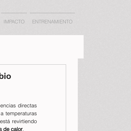
IMPACTO
ENTRENAMIENTO
bio
ncias directas 
a temperaturas 
stá revirtiendo 
s de calor
. 