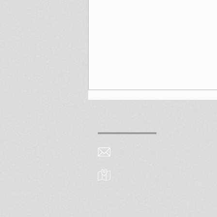
CONTÁCTANOS
imtavh.innovalab@oficina
LID 408 - Universidad Per
Av. Honorio Delgado 430, U
El peligro de las olas de
calor: Rápido aumento del
riesgo de muerte
relacionada con altas