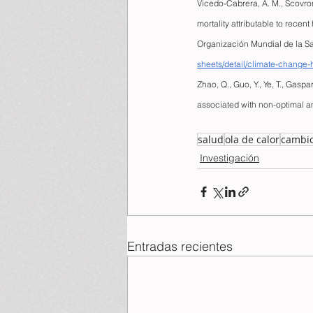
Vicedo-Cabrera, A. M., Scovronic
mortality attributable to rece
Organización Mundial de la Sa
sheets/detail/climate-change-
Zhao, Q., Guo, Y., Ye, T., Gaspar
associated with non-optimal a
salud
ola de calor
cambio
Investigación
Entradas recientes