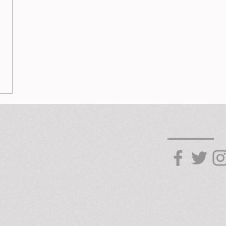
VISÍTANOS
s-upch.pe
uana Cayetano Heredia,
rb Ingeniería, Lima - Perú