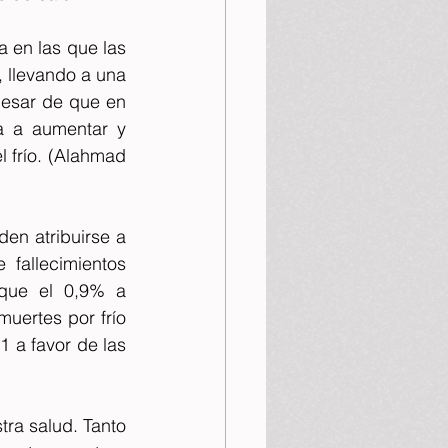
a en las que las 
 llevando a una 
esar de que en 
a a aumentar y 
generará más muertes en comparación con la que se reducirán al reducir el frío. (Alahmad 
n atribuirse a 
fallecimientos 
que el 0,9% a 
uertes por frío 
a favor de las 
ra salud. Tanto 