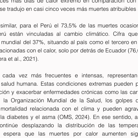
eces más días de calor extremo en comparación con 
se tradujo en casi cinco veces más muertes atribuibles a
imilar, para el Perú el 73,5% de las muertes ocasion
rú están vinculadas al cambio climático. Cifra que
 mundial del 37%, situando al país como el tercero en 
acionadas con el calor, solo por detrás de Ecuador (76
a et al., 2021).
, cada vez más frecuentes e intensas, representa
la salud humana. Estas condiciones extremas pueden p
ación y exacerbar enfermedades crónicas como las card
n la Organización Mundial de la Salud, los golpes d
 mortalidad relacionada con el clima y pueden agrav
la diabetes y el asma (OMS, 2024). En ese sentido, a
ontinúe desplazando la distribución de las tempera
 espera que las muertes por calor aumenten signif