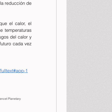
a reducción de 
e el calor, el 
de temperaturas 
gos del calor y 
futuro cada vez 
fulltext#app-1
Lancet Planetary 