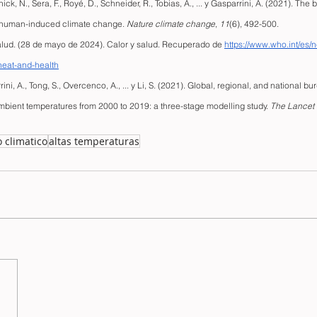
k, N., Sera, F., Royé, D., Schneider, R., Tobias, A., ... y Gasparrini, A. (2021). The 
nt human-induced climate change. 
Nature climate change
, 
11
(6), 492-500.
lud. (28 de mayo de 2024). Calor y salud. Recuperado de 
https://www.who.int/es/
heat-and-health
rini, A., Tong, S., Overcenco, A., ... y Li, S. (2021). Global, regional, and national bu
mbient temperatures from 2000 to 2019: a three-stage modelling study. 
The Lancet 
 climatico
altas temperaturas