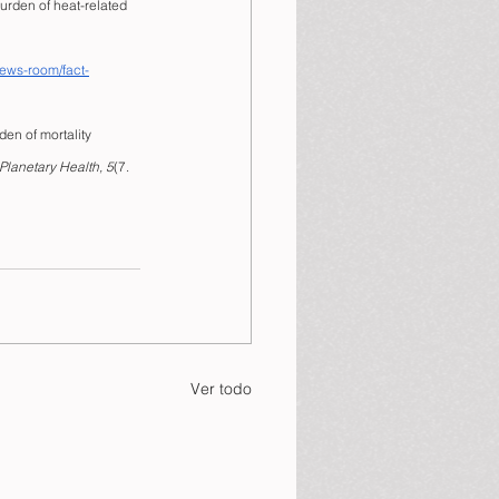
burden of heat-related 
news-room/fact-
rden of mortality 
Planetary Health, 5
(7.
Ver todo