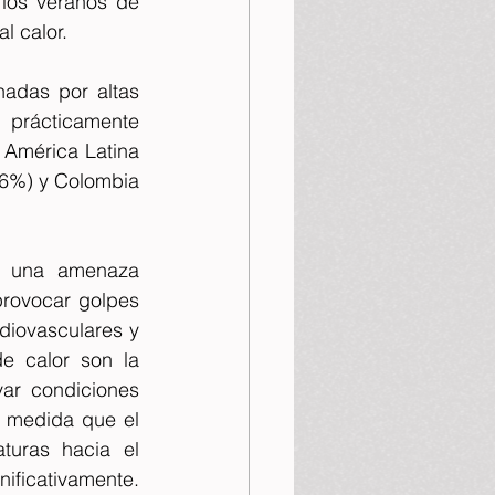
los veranos de 
l calor. 
adas por altas 
 prácticamente 
América Latina 
,6%) y Colombia 
n una amenaza 
rovocar golpes 
iovasculares y 
e calor son la 
ar condiciones 
 medida que el 
turas hacia el 
icativamente. 